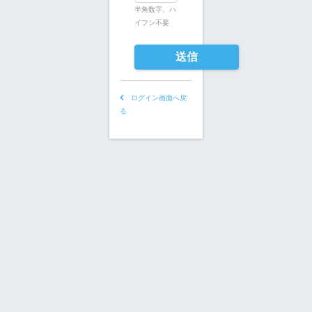
半角数字、ハ
イフン不要
送信
ログイン画面へ戻
る